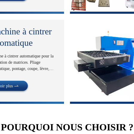
chine à cintrer
tomatique
e à cintrer automatique pour la
ation de matrices. Pliage
tique, pontage, coupe, lèvre,
ge, entaillage, perforation,
e de pliage avec une lame de 0,45
oir plus
 d"épaisseur et de 8 à 60 mm de
r.
POURQUOI NOUS CHOISIR ?