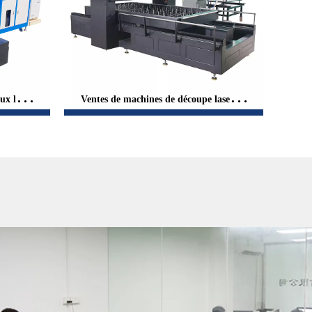
ux laser
Ventes de machines de découpe laser de
en bois
planche de découpe laser haute puissanc
e