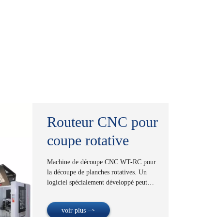
Routeur CNC pour
coupe rotative
Machine de découpe CNC WT-RC pour
la découpe de planches rotatives.
Un
logiciel spécialement développé peut
importer vos conceptions CAO de boîtes
en carton ondulé, l"ordinateur contrôle
voir plus
la perceuse de coupe sur des