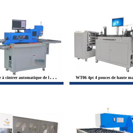
 à cintrer automatique de lame
WT06 4pt 4 pouces de haute ma
e en acier WT11B pour le découp
cintreuse de règle en acier pour
age
de mousse d"emballage