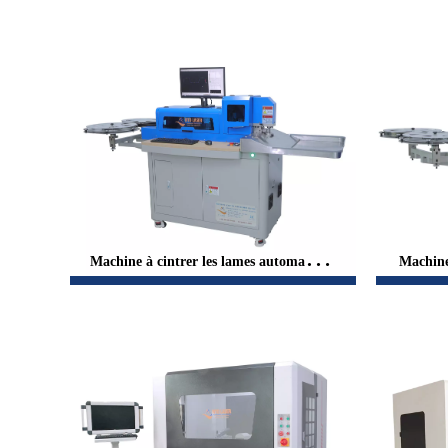
Machine à cintrer les lames automatique
Machine
WT11, pour chaussures en acrylique, ma
de règl
trice de découpe du cuir, fabrication