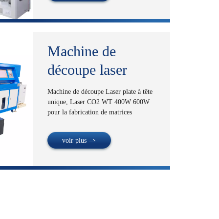
servomoteurs pour effectuer le travail de
découpe sur une matrice rotative,
exactement comme votre conception.
Machine de
découpe laser
Machine de découpe Laser plate à tête
unique, Laser CO2 WT 400W 600W
pour la fabrication de matrices
voir plus