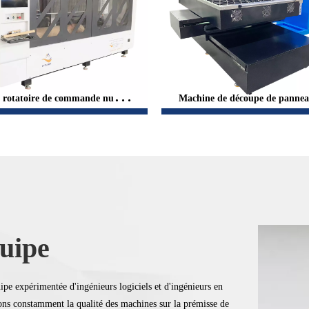
 rotatoire de commande numéri
Machine de découpe de pannea
ordinateur de machine rotatoire
Co2 pour équipement agricole 
 coupeur de carton ondulé
uipe
uipe
uipe
ipe expérimentée d'ingénieurs logiciels et d'ingénieurs en
ipe expérimentée d'ingénieurs logiciels et d'ingénieurs en
ipe expérimentée d'ingénieurs logiciels et d'ingénieurs en
ns constamment la qualité des machines sur la prémisse de
ns constamment la qualité des machines sur la prémisse de
ns constamment la qualité des machines sur la prémisse de