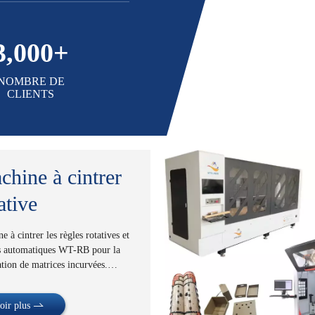
3,000
+
NOMBRE DE
CLIENTS
chine à cintrer
ative
e à cintrer les règles rotatives et
s automatiques WT-RB pour la
ation de matrices incurvées.
ure WT
ing
Machine
Avec 11 kits
eur de serveur qui
Peut traiter le
oir plus
 courbée de 220 mm à 800 mm