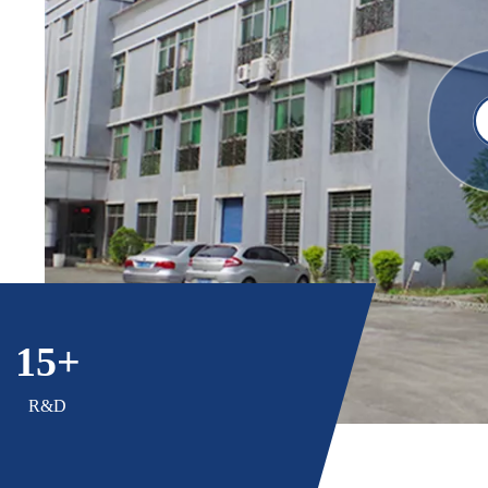
15
+
R&D