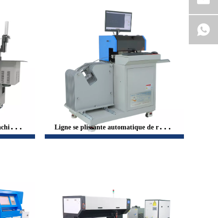
chine de
Ligne se plissante automatique de règle s
 la coupe
e plissant la découpeuse pour le découpa
ge