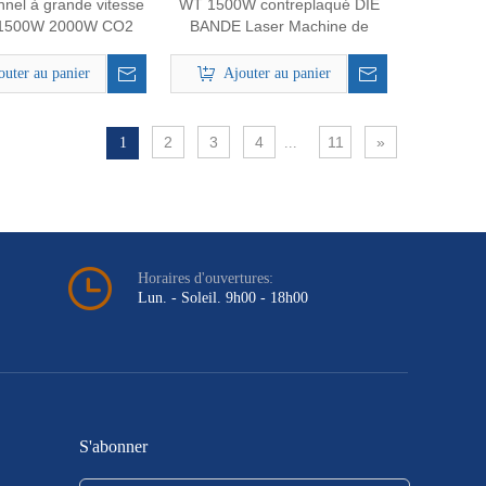
nnel à grande vitesse
WT 1500W contreplaqué DIE
1500W 2000W CO2
BANDE Laser Machine de
 Die Board Industrial
découpe laser Machine de
ine de coupe laser
coupe de carton plat Plat Die
outer au panier
Ajouter au panier
 fabrication d'acier
CO2 Machine de coupe laser
en bois
2
3
4
11
»
1
...
Horaires d'ouvertures:
Lun. - Soleil. 9h00 - 18h00
S'abonner