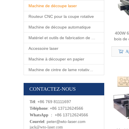
Machine de découpe laser
Routeur CNC pour la coupe rotative
Machine de découpe automatique
400W 6
Matériel et outils de fabrication de matrices
bois de
de Co2 
Accessoire laser
av
Aj
Machine à découper en papier
Machine de cintre de lame rotative automatique
CONTACTEZ-NOUS
: +86 769 81111697
Tél
: +86 13712624566
Téléphone
：
+86 13712624566
WhatsApp
:
p
eter@wto-laser.com
Courriel
jack@wto-laser.com