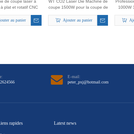
e de coupe laser à
WT CO2 Laser Die Machine de
Professio
à plat et rotatif CNC
coupe 1500W pour la coupe de
1000W 
ur la fabrication de
carton de 15 mm en
Die Flat
dépérisation
contreplaqué 18 mm
CNC Mach
outer au panier
Ajouter au panier
Aj
pour la
e:
E-mail:
12624566
peter_pxj@hotmail.com
iens rapides
Latest news