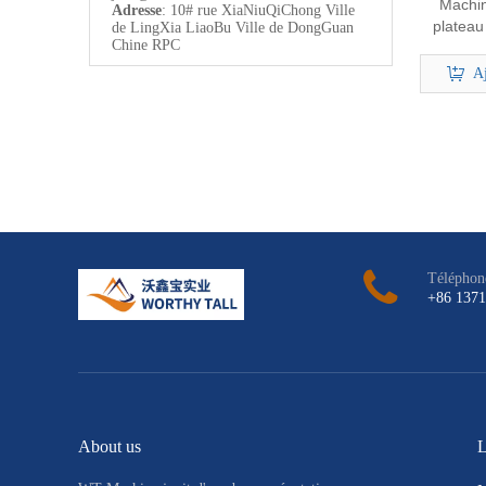
Machin
Adresse
: 10# rue XiaNiuQiChong Ville
plateau 
de LingXia LiaoBu Ville de DongGuan
Chine RPC
CNC po
Aj
Téléphon
+86 137
About us
L