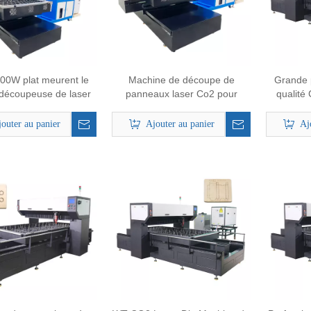
00W plat meurent le
Machine de découpe de
Grande 
 découpeuse de laser
panneaux laser Co2 pour
qualité
de panneau découpé
équipement agricole en bois
Wood 
ec des matrices
Machi
outer au panier
Ajouter au panier
Aj