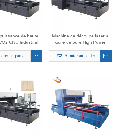
puissance de haute
Machine de découpe laser à
 CO2 CNC Industrial
carte de pure High Power
Die Board Laser
1000W CO2 pour la coupe de
ne de coupe laser
carton de règle d'acier
outer au panier
Ajouter au panier