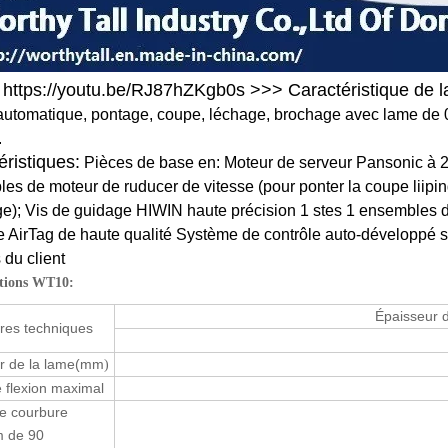
l: https://youtu.be/RJ87hZKgb0s >>> Caractéristique de 
automatique, pontage, coupe, léchage, brochage avec lame de 
.
éristiques:
Pièces de base en: Moteur de serveur Pansonic à 2 je
es de moteur de ruducer de vitesse (pour ponter la coupe liipin
e); Vis de guidage HIWIN haute précision 1 stes 1 ensembles 
e AirTag de haute qualité Système de contrôle auto-développé s
 du client
ations WT10:
Épaisseur 
res techniques
 de la lame
(mm
)
 flexion maximal
e courbure
 de 90