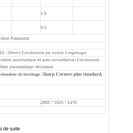
1.5
0.5
cision Panasonic
(15--18mm
) Entraînement par moteur à engrenages
fication automatique et auto-surveillance
) Entraînement
achine pneumatique olecranon
Sharp Corners plus standard
,
rofondeur de brochage.
2805 * 1025 * 1470
i de suite