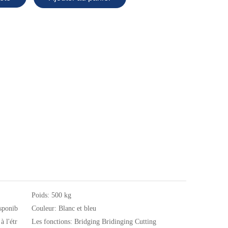
Poids:
500 kg
sponib
Couleur:
Blanc et bleu
à l'étr
Les fonctions:
Bridging Bridinging Cutting