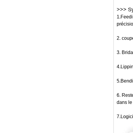
>>> Sy
1.Feedin
précisi
2. coupe
3. Brid
4.Lippin
5.Bendin
6. Reste
dans le
7.Logici