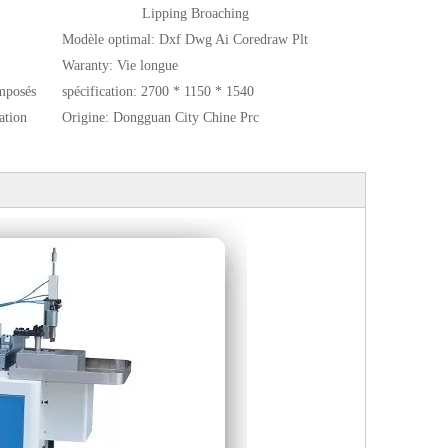
Lipping Broaching
Modèle optimal:
Dxf Dwg Ai Coredraw Plt
Waranty:
Vie longue
mposés
spécification:
2700 * 1150 * 1540
ation
Origine:
Dongguan City Chine Prc