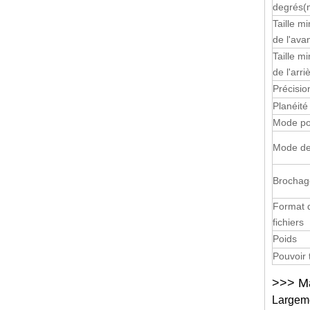
degrés
(
Taille m
de l'ava
Taille m
de l'arri
Précisio
Planéité
Mode po
Mode de
Brochag
Format d
fichiers
Poids
Pouvoir 
>>> Ma
Largemen