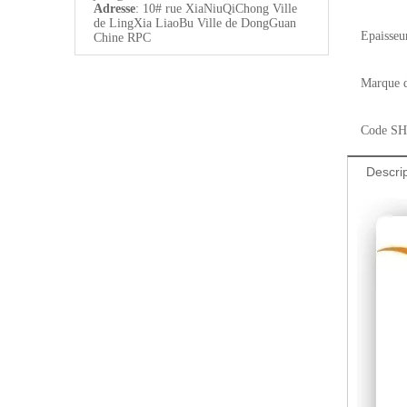
Adresse
: 10# rue XiaNiuQiChong Ville
de LingXia LiaoBu Ville de DongGuan
Epaisseu
Chine RPC
Marque d
Code SH
Descrip