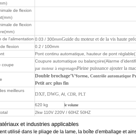
mm
)
inimale de flexion
nt
(mm
)
inimale de flexion
ère
(mm
)
n de l'alimentation
Guide du moteur et de la vis haute pré
0.03 / 300mm
 de flexion
0.2 / 100mm
nt
Pont continu automatique, hauteur de pont réglable
Coupure automatique ou balançoire
(Alarme d'identi
 coupe
Pleine puissance ajouter la m
par moteur à engrenages
Double brochage
'V
'forme
, Contrôle automatique P
e
Petit arc plus fin
es meilleurs
DXF
, DWG
, AI
, CDR, PLT
620 kg
le volume
total
2kw 110V 220V / 60HZ 50HZ
tériaux et industries applicables
t utilisé dans le pliage de la lame, la boîte d'emballage et ains