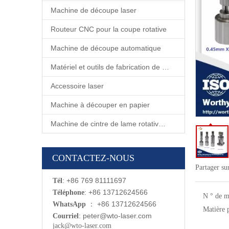
Machine de découpe laser
Routeur CNC pour la coupe rotative
Machine de découpe automatique
Matériel et outils de fabrication de matrices
Accessoire laser
Machine à découper en papier
Machine de cintre de lame rotative automatique
CONTACTEZ-NOUS
Partager su
: +86 769 81111697
Tél
: +86 13712624566
Téléphone
N ° de m
：
+86 13712624566
WhatsApp
Matière 
:
p
eter@wto-laser.com
Courriel
jack@wto-laser.com