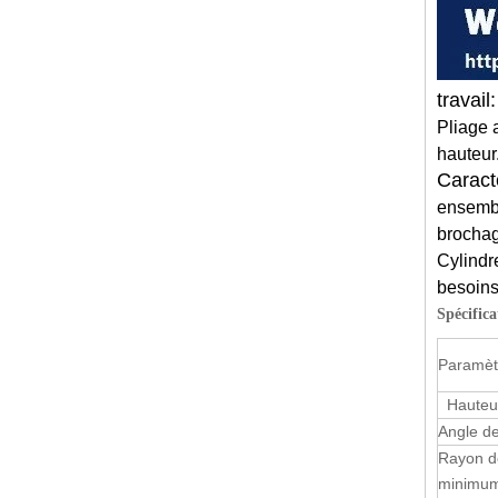
travai
Pliage 
hauteur
Caract
ensembl
brochag
Cylindr
besoins
Spécific
Paramèt
Hauteur
Angle de
Rayon d
minimum