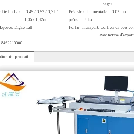
anger
r De La Lame:
0,45 / 0,53 / 0,71 /
Précision d'alimentation:
0.03mm
1,05 / 1,42mm
prénom:
Juho
éposée:
Digne Tall
Forfait Transport:
Coffrets en bois co
avec norme d'export
:
8462219000
tion du produit