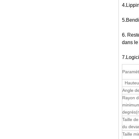
4.Lippin
5.Bendin
6. Reste
dans le
7.Logici
Paramèt
Hauteur
Angle de
Rayon d
minimum
degrés
(
Taille d
du deva
Taille m