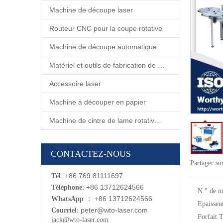
Machine de découpe laser
Routeur CNC pour la coupe rotative
Machine de découpe automatique
Matériel et outils de fabrication de matrices
Accessoire laser
Machine à découper en papier
Machine de cintre de lame rotative automatique
CONTACTEZ-NOUS
Partager su
: +86 769 81111697
Tél
: +86 13712624566
Téléphone
N ° de m
：
+86 13712624566
WhatsApp
Epaisseur
:
p
eter@wto-laser.com
Courriel
Forfait T
jack@wto-laser.com