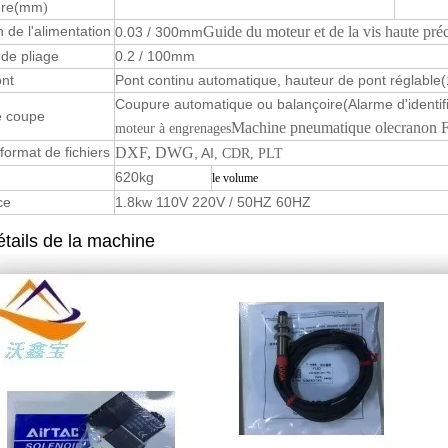
ère
(mm
)
n de l'alimentation
Guide du moteur et de la vis haute pré
0.03 / 300mm
 de pliage
0.2 / 100mm
nt
Pont continu automatique, hauteur de pont réglable
Coupure automatique ou balançoire
(Alarme d'identi
 coupe
Machine pneumatique olecranon F
moteur à engrenages
 format de fichiers
DXF
, DWG
, AI
, CDR, PLT
620kg
le volume
ce
1.8kw 110V 220V / 50HZ 60HZ
tails de la machine