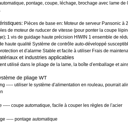
automatique, pontage, coupe, léchage, brochage avec lame de 
.
éristiques:
Pièces de base en: Moteur de serveur Pansonic à 2 je
es de moteur de ruducer de vitesse (pour ponter la coupe liipin
e); 1 vis de guidage haute précision HIWIN 1 ensemble de réd
de haute qualité Système de contrôle auto-développé susceptib
rotection et d'alarme Stable et facile à utiliser Frais de mainten
tériaux et industries applicables
t utilisé dans le pliage de la lame, la boîte d'emballage et ains
stème de pliage WT
g ----- utiliser le système d'alimentation en rouleau, pourrait al
on
 ----- coupe automatique, facile à couper les règles de l'acier
age ----- pontage automatique