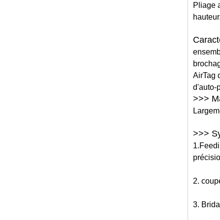
Pliage 
hauteur
Caract
ensembl
brochag
AirTag 
d'auto-p
>>> Ma
Largemen
>>> Sy
1.Feedin
précisi
2. coupe
3. Brid