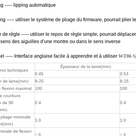
g ----- lipping automatique
g ----- utiliser le système de pliage du firmware, pourrait plier l
 de règle ----- utiliser le repos de règle simple, pourrait déplac
 sens des aiguilles d'une montre ou dans le sens inverse
el ----- Interface anglaise facile à apprendre et à utiliser
WT06 Sp
Épaisseur de la lame
(mm
)
res techniques
0.45
0.53
 de lame
(mm
8-25
8-25
)
 flexion maximal
100
100
e courbure
 de 90
0.4
0.4
mm
)
e pliage minimale
1.0
1.0
nt
(mm
)
inimale de flexion
> 0
> 0