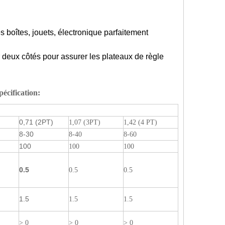
es boîtes, jouets, électronique parfaitement
er deux côtés pour assurer les plateaux de règle
écification
:
0,71 (2PT)
1,07 (3PT)
1,42 (4 PT)
8-30
8-40
8-60
100
100
100
0.5
0.5
0.5
1.5
1.5
1.5
> 0
> 0
> 0