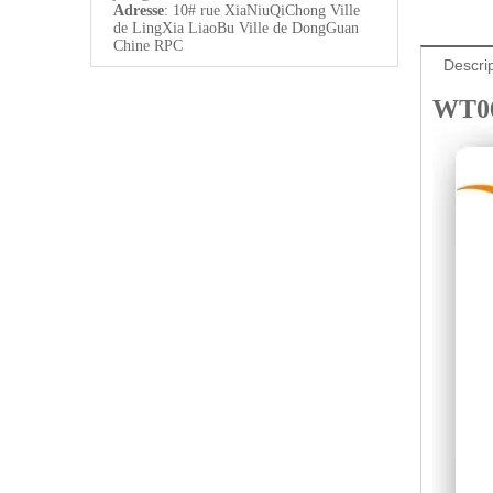
Adresse
: 10# rue XiaNiuQiChong Ville
de LingXia LiaoBu Ville de DongGuan
Chine RPC
Descrip
WT06