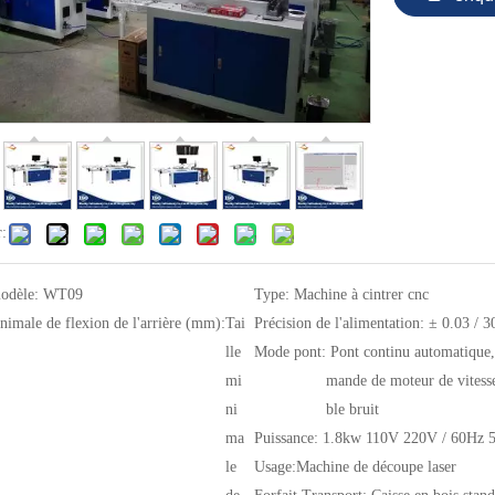
r:
odèle:
WT09
Type:
Machine à cintrer cnc
nimale de flexion de l'arrière (mm):
Tai
Précision de l'alimentation:
± 0.03 / 
lle
Mode pont:
Pont continu automatique
mi
mande de moteur de vitesse
ni
ble bruit
ma
Puissance:
1.8kw 110V 220V / 60Hz 
le
Usage:
Machine de découpe laser