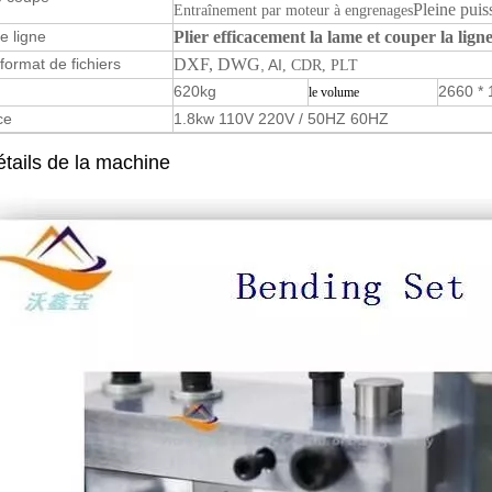
Pleine pui
Entraînement par moteur à engrenages
e ligne
Plier efficacement la lame et couper la lig
 format de fichiers
DXF
, DWG
, AI
, CDR, PLT
620kg
2660 * 
le volume
ce
1.8kw 110V 220V / 50HZ 60HZ
tails de la machine