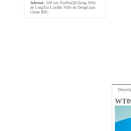
Adresse
: 10# rue XiaNiuQiChong Ville
de LingXia LiaoBu Ville de DongGuan
Chine RPC
Descrip
WT09