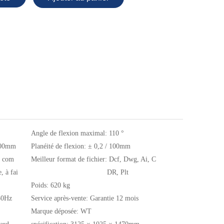
Angle de flexion maximal:
110 °
300mm
Planéité de flexion:
± 0,2 / 100mm
, com
Meilleur format de fichier:
Dcf, Dwg, Ai, C
, à fai
DR, Plt
Poids:
620 kg
50Hz
Service après-vente:
Garantie 12 mois
Marque déposée:
WT