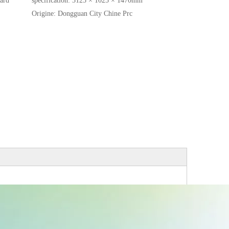
dard
spécification:
3125 × 1025 × 1470mm
Origine:
Dongguan City Chine Prc