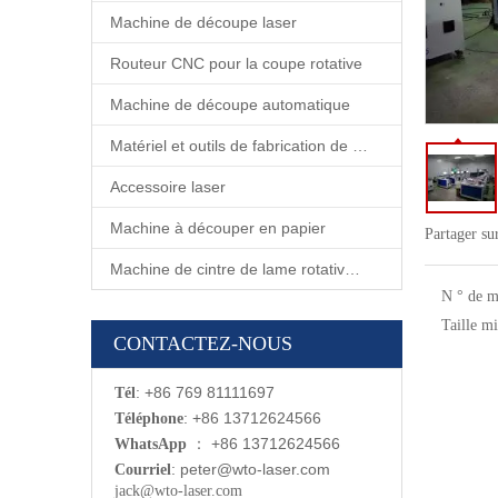
Machine de découpe laser
Routeur CNC pour la coupe rotative
Machine de découpe automatique
Matériel et outils de fabrication de matrices
Accessoire laser
Machine à découper en papier
Partager su
Machine de cintre de lame rotative automatique
N ° de m
Taille mi
CONTACTEZ-NOUS
: +86 769 81111697
Tél
: +86 13712624566
Téléphone
：
+86 13712624566
WhatsApp
:
p
eter@wto-laser.com
Courriel
jack@wto-laser.com