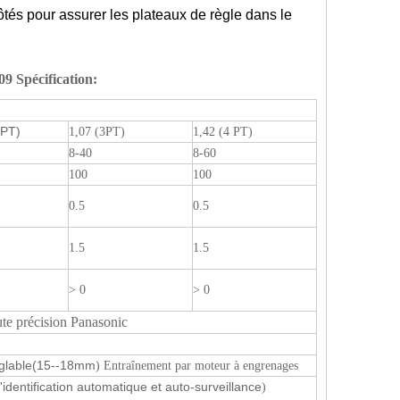
 côtés pour assurer les plateaux de règle dans le
9 Spécification
:
 PT)
1,07 (3PT)
1,42 (4 PT)
8-40
8-60
100
100
0.5
0.5
1.5
1.5
> 0
> 0
ute précision Panasonic
glable
(15--18mm
) Entraînement par moteur à engrenages
'identification automatique et auto-surveillance
)