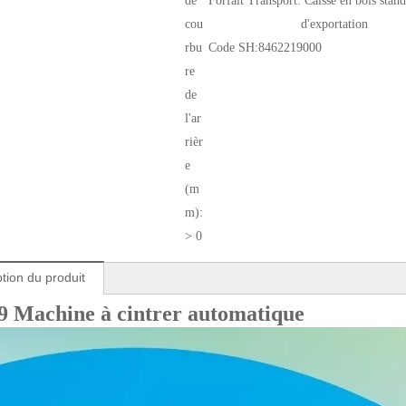
de
Forfait Transport:
Caisse en bois stan
cou
d'exportation
rbu
Code SH:
8462219000
re
de
l'ar
rièr
e
(m
m):
> 0
tion du produit
 Machine à cintrer automatique