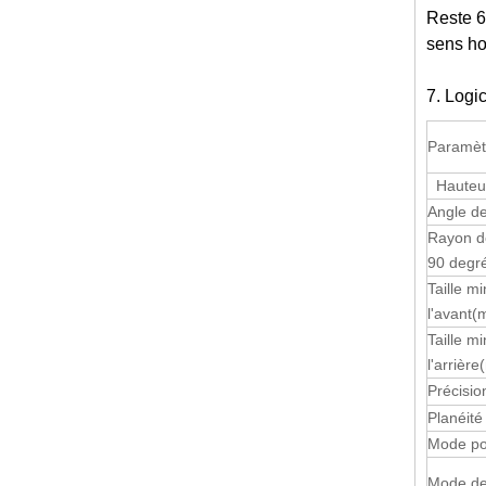
Reste 6.
sens ho
7. Logic
Paramèt
Hauteur
Angle de
Rayon d
90 degr
Taille m
l'avant
(
Taille m
l'arrière
Précisio
Planéité
Mode po
Mode de