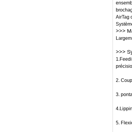
ensembl
brochag
AirTag 
Système 
>>> Ma
Largemen
>>> Sy
1.Feedin
précisi
2. Coup
3. pont
4.Lippi
5. Flexi