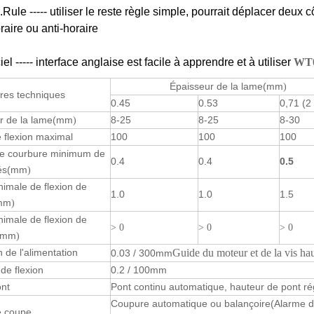
Rule ----- utiliser le reste règle simple, pourrait déplacer deux
raire ou anti-horaire
iel ----- interface anglaise est facile à apprendre et à utiliser
WT0
Épaisseur de la lame
(mm
)
res techniques
0.45
0.53
0,71 (2
 de la lame
(mm
8-25
8-25
8-30
)
 flexion maximal
100
100
100
e courbure minimum de
0.4
0.4
0.5
és
(mm
)
inimale de flexion de
1.0
1.0
1.5
mm
)
inimale de flexion de
> 0
> 0
> 0
(mm
)
n de l'alimentation
Guide du moteur et de la vis ha
0.03 / 300mm
 de flexion
0.2 / 100mm
nt
Pont continu automatique, hauteur de pont ré
Coupure automatique ou balançoire
(Alarme d
 coupe