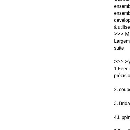
ensembl
ensembl
dévelop
à utilis
>>> Ma
Largeme
suite
>>> Sy
1.Feedin
précisi
2. coupe
3. Brid
4.Lippin