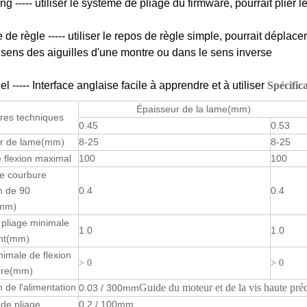
g ----- utiliser le système de pliage du firmware, pourrait plier l
 de règle ----- utiliser le repos de règle simple, pourrait déplac
 sens des aiguilles d'une montre ou dans le sens inverse
el ----- Interface anglaise facile à apprendre et à utiliser
Spécifi
Épaisseur de la lame
(mm
)
res techniques
0.45
0.53
 de lame
(mm
8-25
8-25
)
 flexion maximal
100
100
e courbure
 de 90
0.4
0.4
mm
)
e pliage minimale
1.0
1.0
nt
(mm
)
inimale de flexion
> 0
> 0
ère
(mm
)
n de l'alimentation
Guide du moteur et de la vis haute pré
0.03 / 300mm
 de pliage
0.2 / 100mm