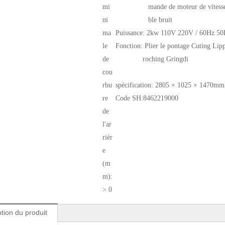
mi
mande de moteur de vitesse
ni
ble bruit
ma
Puissance:
2kw 110V 220V / 60Hz 50
le
Fonction:
Plier le pontage Cuting Lip
de
roching Gringdi
cou
rbu
spécification:
2805 × 1025 × 1470mm
re
Code SH:
8462219000
de
l'ar
rièr
e
(m
m):
> 0
tion du produit