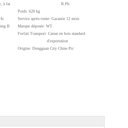
, à fai
R.Plt
Poids:
620 kg
Hz
Service après-vente:
Garantie 12 mois
ping B
Marque déposée:
WT
Forfait Transport:
Caisse en bois standard
d'exportation
Origine:
Dongguan City Chine Prc