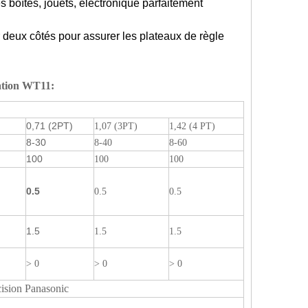
es boîtes, jouets, électronique parfaitement
er deux côtés pour assurer les plateaux de règle
cation WT11
:
0,71 (2PT)
1,07 (3PT)
1,42 (4 PT)
8-30
8-40
8-60
100
100
100
0.5
0.5
0.5
1.5
1.5
1.5
> 0
> 0
> 0
cision Panasonic