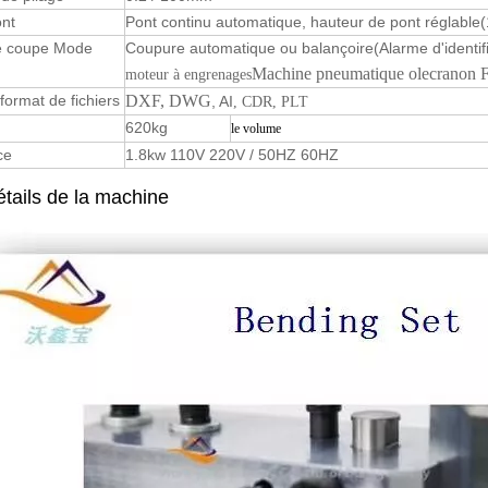
nt
Pont continu automatique, hauteur de pont réglable
e coupe Mode
Coupure automatique ou balançoire
(Alarme d'identi
Machine pneumatique olecranon F
moteur à engrenages
 format de fichiers
DXF
, DWG
, AI
, CDR, PLT
620kg
le volume
ce
1.8kw 110V 220V / 50HZ 60HZ
tails de la machine