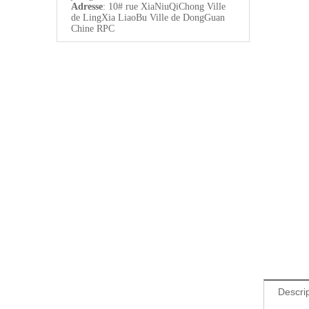
Adresse
: 10# rue XiaNiuQiChong Ville
de LingXia LiaoBu Ville de DongGuan
Chine RPC
Descrip