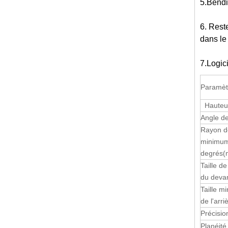
5.Bendin
6. Reste
dans le
7.Logici
Paramèt
Hauteur
Angle de
Rayon d
minimum
degrés
(
Taille d
du deva
Taille m
de l'arri
Précisio
Planéité