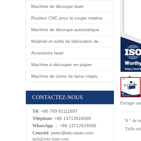
Machine de découpe laser
Routeur CNC pour la coupe rotative
Machine de découpe automatique
Matériel et outils de fabrication de matrices
Accessoire laser
Machine à découper en papier
Machine de cintre de lame rotative automatique
CONTACTEZ-NOUS
Partager su
: +86 769 81111697
Tél
: +86 13712624566
Téléphone
N ° de m
：
+86 13712624566
WhatsApp
Taille mi
:
p
eter@wto-laser.com
Courriel
jack@wto-laser.com