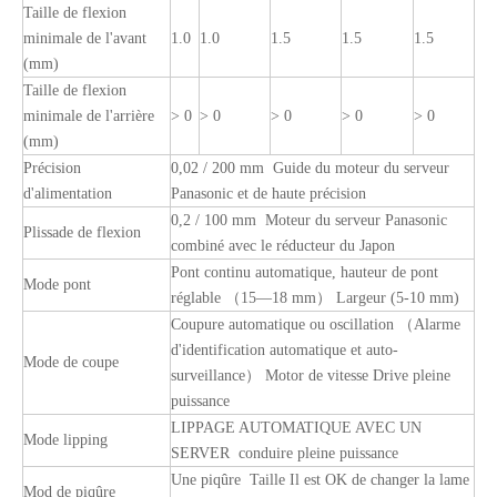
Taille de flexion
minimale de l'avant
1.0
1.0
1.5
1.5
1.5
(mm)
Taille de flexion
minimale de l'arrière
> 0
> 0
> 0
> 0
> 0
(mm)
Précision
0,02 / 200 mm Guide du moteur du serveur
d'alimentation
Panasonic et de haute précision
0,2 / 100 mm Moteur du serveur Panasonic
Plissade de flexion
combiné avec le réducteur du Japon
Pont continu automatique, hauteur de pont
Mode pont
réglable （15—18 mm） Largeur (5-10 mm)
Coupure automatique ou oscillation （Alarme
d'identification automatique et auto-
Mode de coupe
surveillance） Motor de vitesse Drive pleine
puissance
LIPPAGE AUTOMATIQUE AVEC UN
Mode lipping
SERVER conduire pleine puissance
Une piqûre Taille Il est OK de changer la lame
Mod de piqûre