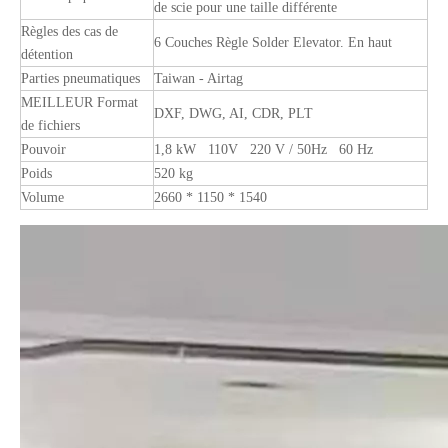
de scie pour une taille différente
Règles des cas de
6 Couches Règle Solder Elevator. En haut
détention
Parties pneumatiques
Taiwan - Airtag
MEILLEUR Format
DXF, DWG, AI, CDR, PLT
de fichiers
Pouvoir
1,8 kW 110V 220 V / 50Hz 60 Hz
Poids
520 kg
Volume
2660 * 1150 * 1540