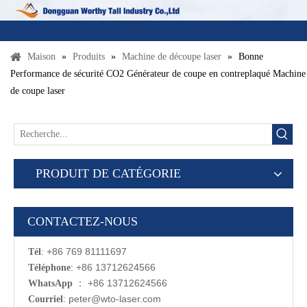
Maison
»
Produits
»
Machine de découpe laser
»
Bonne
Performance de sécurité CO2 Générateur de coupe en contreplaqué Machine
de coupe laser
PRODUIT DE CATÉGORIE
CONTACTEZ-NOUS
: +86 769 81111697
Tél
: +86 13712624566
Téléphone
：
+86 13712624566
WhatsApp
:
p
eter@wto-laser.com
Courriel