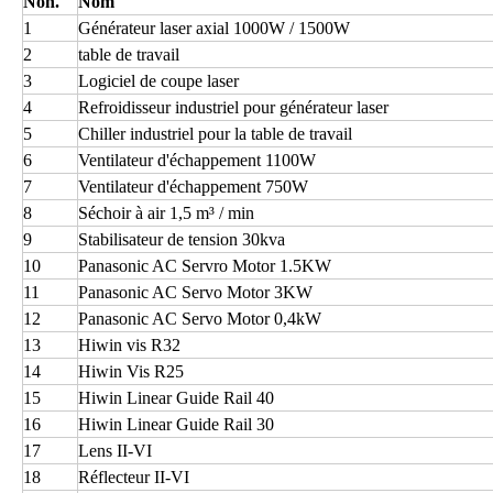
Non.
Nom
1
Générateur laser axial 1000W / 1500W
2
table de travail
3
Logiciel de coupe laser
4
Refroidisseur industriel pour générateur laser
5
Chiller industriel pour la table de travail
6
Ventilateur d'échappement 1100W
7
Ventilateur d'échappement 750W
8
Séchoir à air 1,5 m³ / min
9
Stabilisateur de tension 30kva
10
Panasonic AC Servro Motor 1.5KW
11
Panasonic AC Servo Motor 3KW
12
Panasonic AC Servo Motor 0,4kW
13
Hiwin vis R32
14
Hiwin Vis R25
15
Hiwin Linear Guide Rail 40
16
Hiwin Linear Guide Rail 30
17
Lens II-VI
18
Réflecteur II-VI