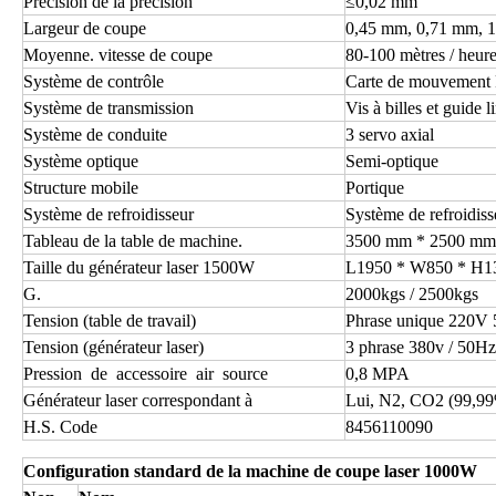
Précision de la précision
≤0,02 mm
Largeur de coupe
0,45 mm, 0,71 mm, 1,
Moyenne. vitesse de coupe
80-100 mètres / heur
Système de contrôle
Carte de mouveme
Système de transmission
Vis à billes et guide l
Système de conduite
3 servo axial
Système optique
Semi-optique
Structure mobile
Portique
Système de refroidisseur
Système de refroidiss
Tableau de la table de machine.
3500 mm * 2500 mm
Taille du générateur laser 1500W
L1950 * W850 * H1
G.
2000kgs / 2500kgs
Tension (table de travail)
Phrase unique 220V
Tension (générateur laser)
3 phrase 380v / 50Hz
Pression de accessoire air source
0,8 MPA
Générateur laser correspondant à
Lui, N2, CO2 (99,9
H.S. Code
8456110090
Configuration standard de la machine de coupe laser 1000W