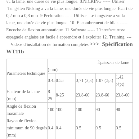
vu la lame, une durée de vie plus longue. 8.NICKING ----- Utiliser
Tungstten Nicking a vu la lame, une durée de vie plus longue. Écart de
0,2 mm à 0,8 mm. 9.Perforation ----- Utiliser Le tungstène a vu la
lame, une durée de vie plus longue. 10. Encombrement de bilan -----
Encoche de flexion automatique. 11.Software ----- L'interface russe
espagnole anglaise est facile à apprendre et à exploiter 12. Training ---
>>>
Spécification
-- Videos d'installation de formation complètes.
WT11b
Épaisseur de lame
(mm)
Paramètres techniques
1,42
0.45
0.53
0,71 (2pt)
1.07 (3pt)
(4pt)
Hauteur de la lame
8-
8-25
23.8-60
23.8-60
23.8-60
(mm)
25
Angle de flexion
100
100
100
90
90
maximale
Rayon de flexion
minimum de 90 degrés
0.4
0.4
0.5
0.5
0.5
(mm)